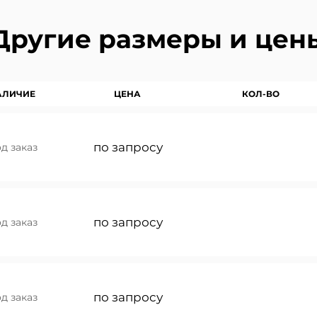
Другие размеры и цен
АЛИЧИЕ
ЦЕНА
КОЛ-ВО
по запросу
д заказ
прайс-лист на продукцию
 консультацию менеджера
йс-лист на почту или в ваш WhatsApp
му, и наш менеджер свяжется с Вами в ближайшее 
по запросу
д заказ
 Вам расчет по оптовым ценам
по запросу
д заказ