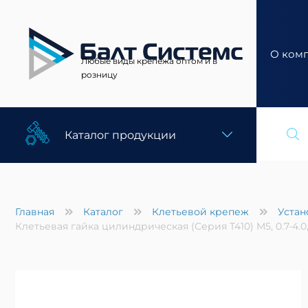
О ком
Любые виды крепежа оптом и в
розницу
Каталог продукции
Главная
Каталог
Клетьевой крепеж
Устан
Клетьевая гайка цилиндрическая (Серия T410) M5, 0.7-4.0,