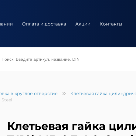
пании
Оплата и доставка
Акции
Контакты
овка в круглое отверстие
Клетьевая гайка цилиндриче
 Steel
Клетьевая гайка цил