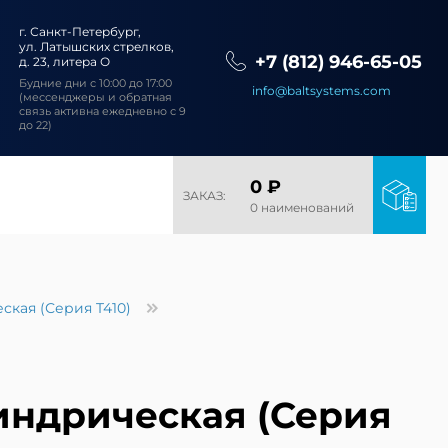
г. Санкт-Петербург,
ул. Латышских стрелков,
+7 (812) 946-65-05
д. 23, литера О
Будние дни с 10:00 до 17:00
info@baltsystems.com
(мессенджеры и обратная
связь активна ежедневно с 9
до 22)
0 ₽
ЗАКАЗ:
0 наименований
ская (Серия T410)
индрическая (Серия