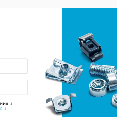
ние и
я и