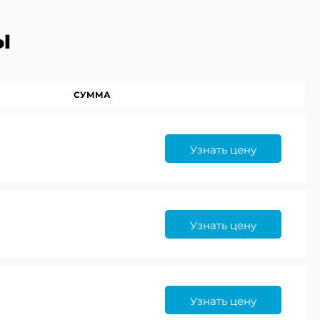
ы
СУММА
Узнать цену
×
×
×
время
Узнать цену
×
Узнать цену