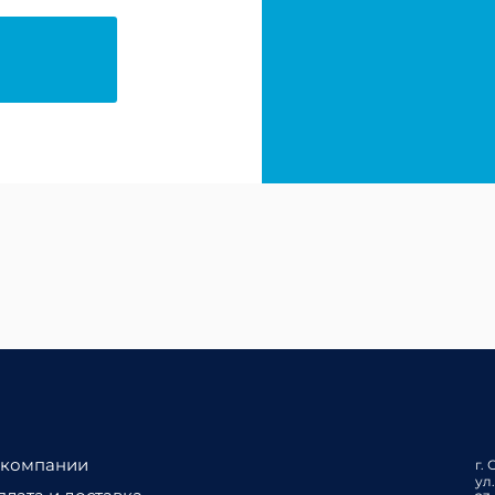
 компании
г.
ул