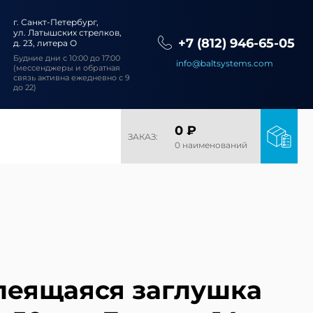
г. Санкт-Петербург,
ул. Латышских стрелков,
+7 (812) 946-65-05
д. 23, литера О
Будние дни с 10:00 до 17:00
info@baltsystems.com
(мессенджеры и обратная
связь активна ежедневно с 9
до 22)
0 ₽
ЗАКАЗ:
0 наименований
леящаяся заглушка