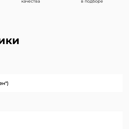
качества
в подборе
тики
ен")