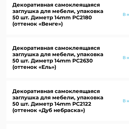
Декоративная самоклеящаяся
Прикреп
заглушка для мебели, упаковка
В 
50 шт. Диметр 14mm PC2180
(оттенок «Венге»)
Я принимаю
использова
Я принимаю
Декоративная самоклеящаяся
Я принимаю
использова
Я принимаю
заглушка для мебели, упаковка
использова
использова
В 
50 шт. Диметр 14mm PC2630
(оттенок «Ель»)
Alternative:
Alternative:
Декоративная самоклеящаяся
Alternative:
Alternative:
заглушка для мебели, упаковка
В 
50 шт. Диметр 14mm PC2122
(оттенок «Дуб небраска»)