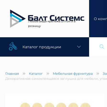
О ком
Любые виды крепежа оптом и в
розницу
Каталог продукции
Главная
Каталог
Мебельная фурнитура
За
Декоративная самоклеящаяся заглушка для мебели, упак