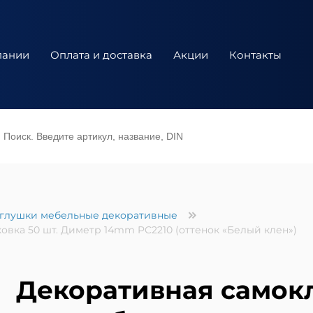
пании
Оплата и доставка
Акции
Контакты
глушки мебельные декоративные
овка 50 шт. Диметр 14mm PC2210 (оттенок «Белый клен»)
Декоративная самок